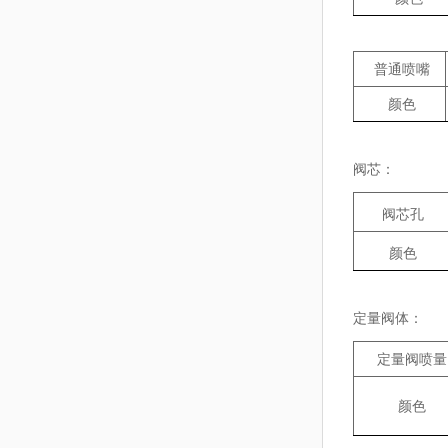
普通喷嘴
颜色
阀芯：
阀芯孔
颜色
定量阀体：
定量阀喷量
颜色