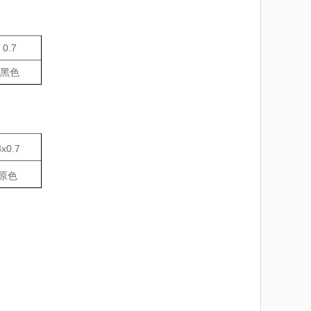
0.7
黑色
x0.7
原色