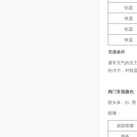
铝盖
铁盖
铝盖
铁盖
充填条件
通常充气的压力
的冲力，对铁盖
阀门常规颜色
喷头体：白 黑
喷嘴：
扇形喷嘴
颜色