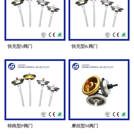
快充型S阀门
快充型K阀门
特殊型P阀门
摩丝型M阀门