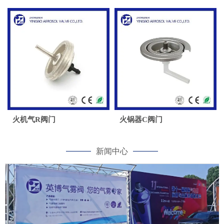
火机气R阀门
火锅器C阀门
新闻中心